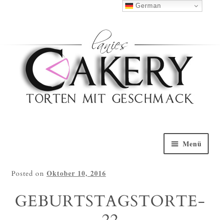
Haben Sie Fragen?
0152 5314 0461
German
Nach Oben
Menü
Willkommen
Oktober 10, 2016
Posted on
Torten Galerie
GEBURTSTAGSTORTE-
Torten