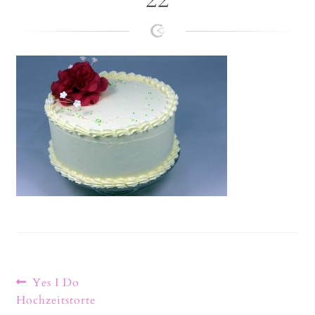
22
Lanie
Kontakt
Yes I Do
Hochzeitstorte