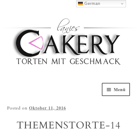
Haben Sie Fragen?
0152 5314 0461
German
Nach Oben
Menü
Willkommen
Oktober 11, 2016
Posted on
Torten Galerie
THEMENSTORTE-14
Torten