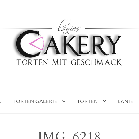
Haben Sie Fragen?
0152 5314 0461
N
TORTEN GALERIE
TORTEN
LANIE
IMG_6218