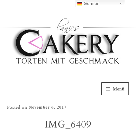
Haben Sie Fragen?
0152 5314 0461
German
Nach Oben
Menü
Willkommen
November 6, 2017
Posted on
Torten Galerie
IMG_6409
Torten