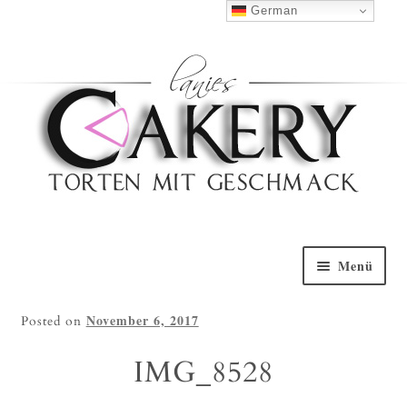
Haben Sie Fragen?
0152 5314 0461
German
Nach Oben
Menü
Willkommen
November 6, 2017
Posted on
Torten Galerie
IMG_8528
Torten