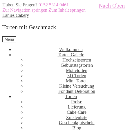
Haben Sie Fragen?
0152 5314 0461
Nach Oben
Zur Navigation springen
Zum Inhalt springen
Lanies Cakery
Torten mit Geschmack
Menü
Willkommen
Torten Galerie
Hochzeitstorten
Geburtstagstorten
Motivtorten
3D Torten
Mini Torten
Kleine Versuchung
Fondant Dekoration
Torten
Preise
Lieferung
Cake-Care
Zutatenliste
Geschenkgutschein
Blog