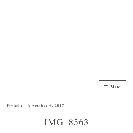
Haben Sie Fragen?
0152 5314 0461
Nach Oben
Menü
Willkommen
November 6, 2017
Posted on
Torten Galerie
IMG_8563
Torten