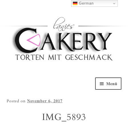
Haben Sie Fragen?
0152 5314 0461
German
Nach Oben
Menü
Willkommen
November 6, 2017
Posted on
Torten Galerie
IMG_5893
Torten