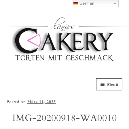
Haben Sie Fragen?
0152 5314 0461
German
Nach Oben
Menü
Willkommen
März 11, 2025
Posted on
Torten Galerie
IMG-20200918-WA0010
Torten