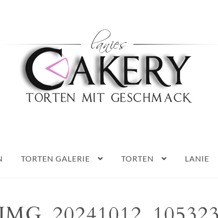
Haben Sie Fragen?
0152 5314 0461
N
TORTEN GALERIE
TORTEN
LANIE
IMG_20241012_10532