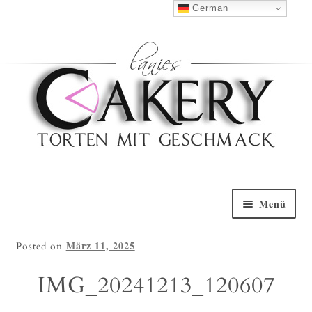
Haben Sie Fragen?
0152 5314 0461
German
Nach Oben
Menü
Willkommen
März 11, 2025
Posted on
Torten Galerie
IMG_20241213_120607
Torten