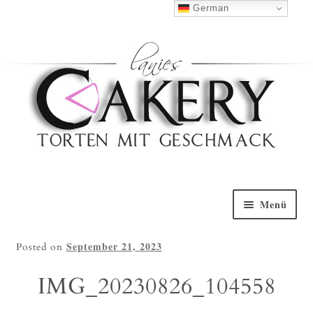
Haben Sie Fragen?
0152 5314 0461
German
Nach Oben
Menü
Willkommen
September 21, 2023
Posted on
Torten Galerie
IMG_20230826_104558
Torten