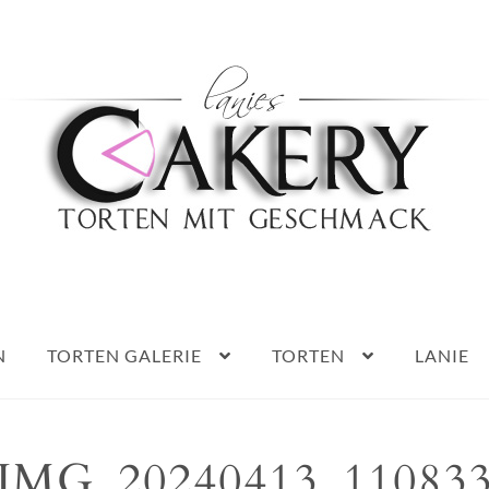
Haben Sie Fragen?
0152 5314 0461
N
TORTEN GALERIE
TORTEN
LANIE
IMG_20240413_11083