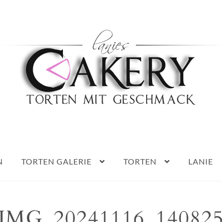
Haben Sie Fragen?
0152 5314 0461
N
TORTEN GALERIE
TORTEN
LANIE
IMG_20241116_14082