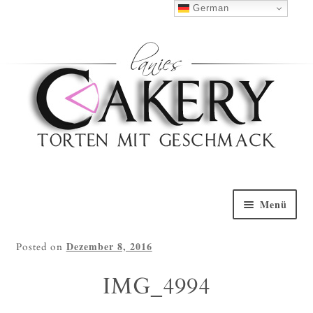
Haben Sie Fragen?
0152 5314 0461
German
Nach Oben
Menü
Willkommen
Dezember 8, 2016
Posted on
Torten Galerie
IMG_4994
Torten