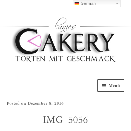
Haben Sie Fragen?
0152 5314 0461
German
Nach Oben
Menü
Willkommen
Dezember 8, 2016
Posted on
Torten Galerie
IMG_5056
Torten