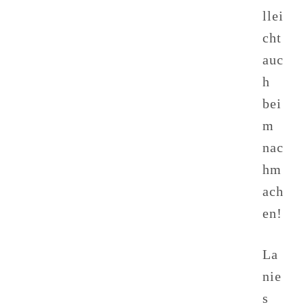
llei
cht
auc
h
bei
m
nac
hm
ach
en!
La
nie
s