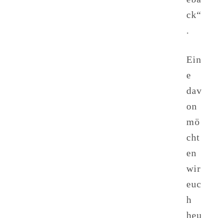
ck“
.
Ein
e
dav
on
mö
cht
en
wir
euc
h
heu