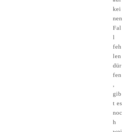
kei
nen
Fal
l
feh
len
dür
fen
,
gib
t es
noc
h
wei