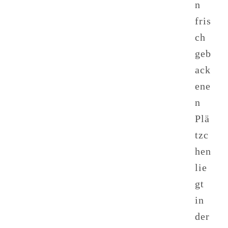
n
fris
ch
geb
ack
ene
n
Plä
tzc
hen
lie
gt
in
der