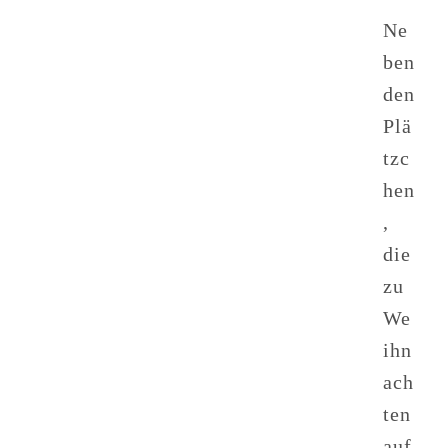
Ne
ben
den
Plä
tzc
hen
,
die
zu
We
ihn
ach
ten
auf