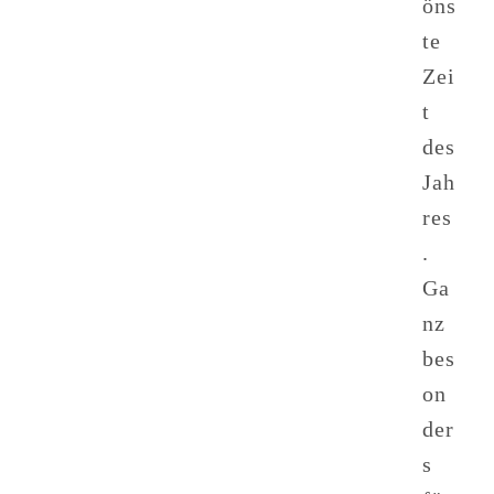
öns
te
Zei
t
des
Jah
res
.
Ga
nz
bes
on
der
s