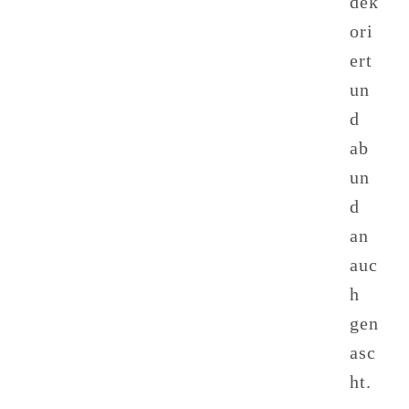
dek
ori
ert
un
d
ab
un
d
an
auc
h
gen
asc
ht.