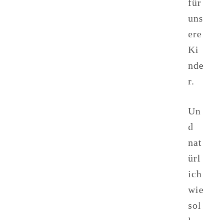
für
uns
ere
Ki
nde
r.
Un
d
nat
ürl
ich
wie
sol