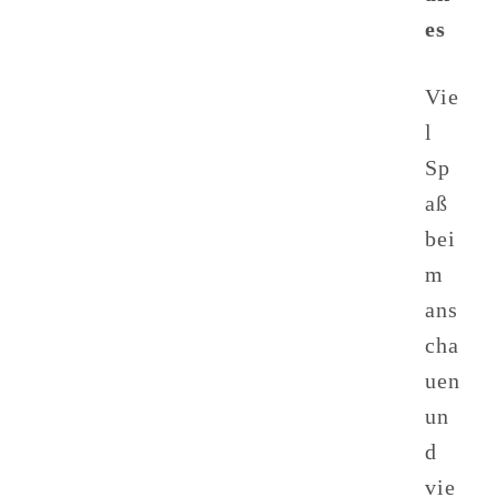
es
Vie
l
Sp
aß
bei
m
ans
cha
uen
un
d
vie