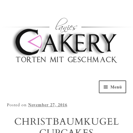
Haben Sie Fragen?
0152 5314 0461
Nach Oben
Menü
Willkommen
November 27, 2016
Posted on
Torten Galerie
CHRISTBAUMKUGEL
Torten