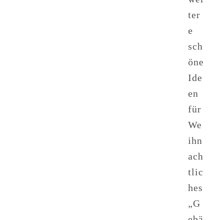
ter
e
sch
öne
Ide
en
für
We
ihn
ach
tlic
hes
„G
ebä