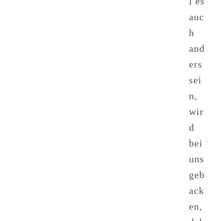
l es
auc
h
and
ers
sei
n,
wir
d
bei
uns
geb
ack
en,