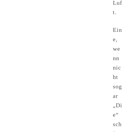
Luf
t.
Ein
e,
we
nn
nic
ht
sog
ar
„Di
e“
sch